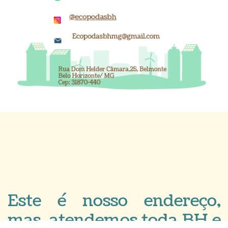
@ecopodasbh
Ecopodasbhmg@gmail.com
Rua Dom Helder Câmara,25, Belmonte
Belo Horizonte/ MG
Cep: 31870-440
Este é nosso endereço,
mas
atendemos toda BH e