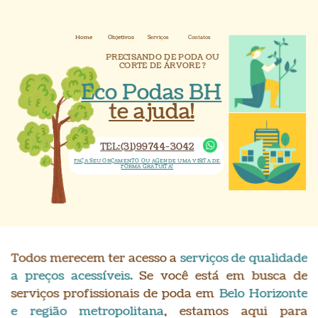
Objetivos
Serviços
Home
Contatos
PRECISANDO DE PODA OU
CORTE DE ÁRVORE ?
Eco Podas BH
te ajuda!
TEL:(31)99744-3042
FAÇA SEU ORÇAMENTO OU AGENDE UMA VISITA DE
FORMA
GRATUITA!
T
odos merecem ter acesso a
serviços de qualidade
a preços acessíveis.
Se você está em busca de
serviços profissionais de poda em
Belo Horizonte
e região metropolitana
, estamos aqui para